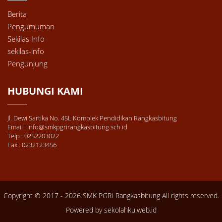
Berita
Pengumuman
Sekilas Info
sekilas-info
Pengunjung
HUBUNGI KAMI
Jl. Dewi Sartika No. 45L Komplek Pendidikan Rangkasbitung
Email : info@smkpgrirangkasbitung.sch.id
Telp : 0252203022
Fax : 0232123456
Copyright © 2017 - 2026
SMK PGRI Rangkasbitung
All rights reserved.
Powered by
sekolahku.web.id