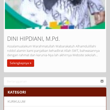
DINI HIPDIANI, M.Pd.
Assalamualaikum Warahmatullah Wabarakatuh Alhamdulillahi
robbil alamin kami panjatkan kehadlirat Allah SWT, bahwasannya
dengan rahmat dan karunia-Nya lah akhirnya Website sekolah…
Selengkapnya
KATEGORI
KURIKULUM