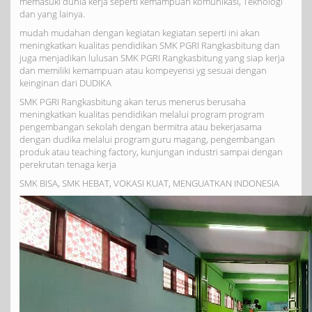
memasuki dunia kerja seperti kemampuan komunikasi, Teknologi
dan yang lainya.
mudah mudahan dengan kegiatan kegiatan seperti ini akan
meningkatkan kualitas pendidikan SMK PGRI Rangkasbitung dan
juga menjadikan lulusan SMK PGRI Rangkasbitung yang siap kerja
dan memiliki kemampuan atau kompeyensi yg sesuai dengan
keinginan dari DUDIKA
SMK PGRI Rangkasbitung akan terus menerus berusaha
meningkatkan kualitas pendidikan melalui program program
pengembangan sekolah dengan bermitra atau bekerjasama
dengan dudika melalui program guru magang, pengembangan
produk atau teaching factory, kunjungan industri sampai dengan
perekrutan tenaga kerja
SMK BISA, SMK HEBAT, VOKASI KUAT, MENGUATKAN INDONESIA