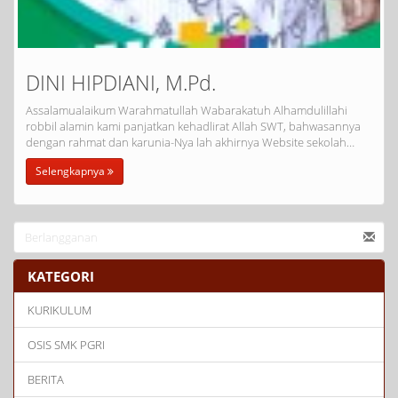
DINI HIPDIANI, M.Pd.
Assalamualaikum Warahmatullah Wabarakatuh Alhamdulillahi
robbil alamin kami panjatkan kehadlirat Allah SWT, bahwasannya
dengan rahmat dan karunia-Nya lah akhirnya Website sekolah…
Selengkapnya
KATEGORI
KURIKULUM
OSIS SMK PGRI
BERITA