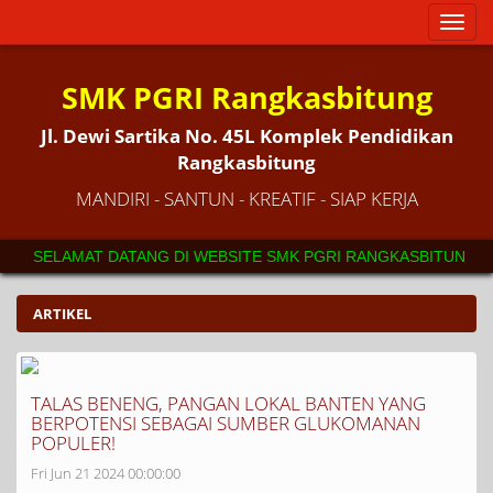
Toggl
naviga
SMK PGRI Rangkasbitung
Jl. Dewi Sartika No. 45L Komplek Pendidikan
Rangkasbitung
MANDIRI - SANTUN - KREATIF - SIAP KERJA
SELAMAT DATANG DI WEBSITE SMK PGRI RANGKASBITUNG. SEKOLAH
ARTIKEL
TALAS BENENG, PANGAN LOKAL BANTEN YANG
BERPOTENSI SEBAGAI SUMBER GLUKOMANAN
POPULER!
Fri Jun 21 2024 00:00:00