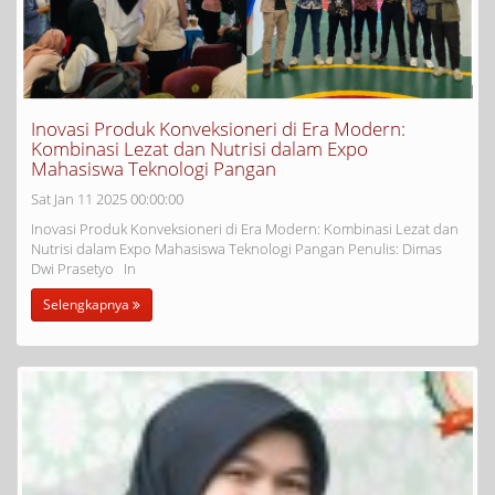
Inovasi Produk Konveksioneri di Era Modern:
Kombinasi Lezat dan Nutrisi dalam Expo
Mahasiswa Teknologi Pangan
Sat Jan 11 2025 00:00:00
Inovasi Produk Konveksioneri di Era Modern: Kombinasi Lezat dan
Nutrisi dalam Expo Mahasiswa Teknologi Pangan Penulis: Dimas
Dwi Prasetyo In
Selengkapnya