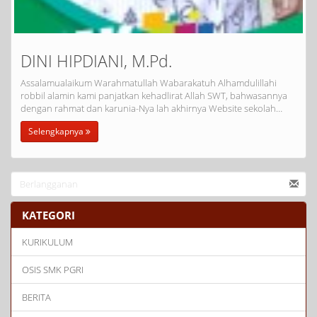
DINI HIPDIANI, M.Pd.
Assalamualaikum Warahmatullah Wabarakatuh Alhamdulillahi
robbil alamin kami panjatkan kehadlirat Allah SWT, bahwasannya
dengan rahmat dan karunia-Nya lah akhirnya Website sekolah…
Selengkapnya
KATEGORI
KURIKULUM
OSIS SMK PGRI
BERITA