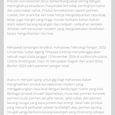
Industri konveksioneri terus berkembang pesat seiring dengan
meningkatnya kesadaran masyarakat terhadap pentingnya nutrisi
dan pola makan sehat. Produk konveksioneri seperti permen,
cokelat, dan snack bar kini tidak hanya mengedepankan rasa lezat,
tetapi juga nilai gizi yang tinggi. Inovasi berbasis bahan-bahan
alami seperti kacang-kacangan dan rempah- rempahan semakin
diminati oleh konsumen modern yang mengutamakan kesehatan
tanpa mengorbankan cita rasa.
Menjawab tantangan tersebut, mahasiswa Teknologi Pangan 2022
Universitas Sultan Ageng Tirtayasa (Untirta) menyelenggarakan
sebuah expo pada tanggal 13 November 2024 di auditorium utama
Untirta Sindangsari. Expo ini merupakan bagian dari acara SDGs
Banten 2024 yakni pameran pangan lokal.
Acara ini menjadi ajang unjuk gigi bagi mahasiswa dalam
menghadirkan produk konveksioneri modern yang
menggabungkan rasa lezat dengan kandungan nutrisi yang baik.
Berbagai produk inovatif dipamerkan, mulai dari permen karamel,
permen toufe, permen jeli jahe merah, selai coklat, dan permen
kacang nougat yang kaya protein dan energi. Salah satu produk
yang menarik perhatian adalah NutDelight atau permen kacang
nougat yangg berbasis kacang-kacangan yang dirancang sebagai