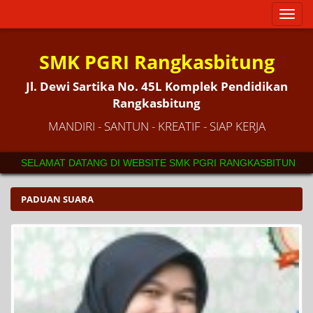
Toggl
naviga
SMK PGRI Rangkasbitung
Jl. Dewi Sartika No. 45L Komplek Pendidikan
Rangkasbitung
MANDIRI - SANTUN - KREATIF - SIAP KERJA
SELAMAT DATANG DI WEBSITE SMK PGRI RANGKASBITUNG. SE
PADUAN SUARA