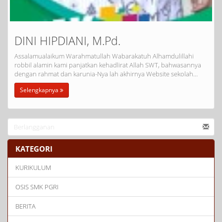
DINI HIPDIANI, M.Pd.
Assalamualaikum Warahmatullah Wabarakatuh Alhamdulillahi
robbil alamin kami panjatkan kehadlirat Allah SWT, bahwasannya
dengan rahmat dan karunia-Nya lah akhirnya Website sekolah…
Selengkapnya
KATEGORI
KURIKULUM
OSIS SMK PGRI
BERITA