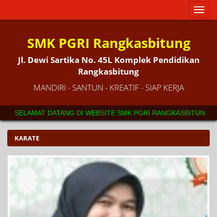
Toggl
naviga
SMK PGRI Rangkasbitung
Jl. Dewi Sartika No. 45L Komplek Pendidikan
Rangkasbitung
MANDIRI - SANTUN - KREATIF - SIAP KERJA
SELAMAT DATANG DI WEBSITE SMK PGRI RANGKASBITUNG. SE
KARATE