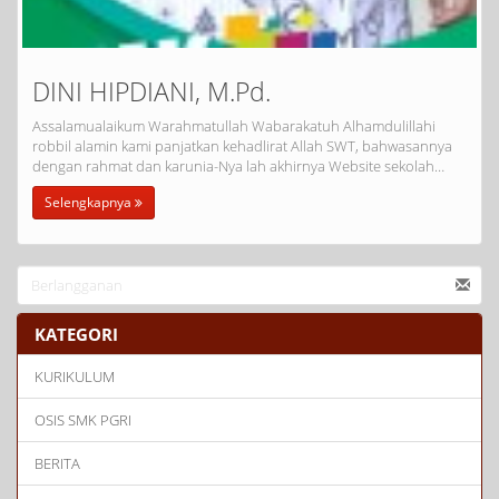
DINI HIPDIANI, M.Pd.
Assalamualaikum Warahmatullah Wabarakatuh Alhamdulillahi
robbil alamin kami panjatkan kehadlirat Allah SWT, bahwasannya
dengan rahmat dan karunia-Nya lah akhirnya Website sekolah…
Selengkapnya
KATEGORI
KURIKULUM
OSIS SMK PGRI
BERITA