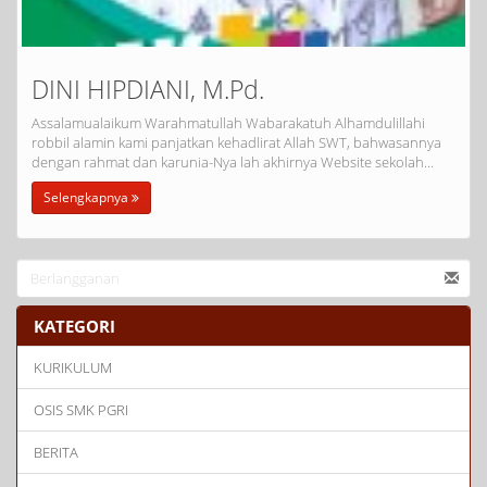
DINI HIPDIANI, M.Pd.
Assalamualaikum Warahmatullah Wabarakatuh Alhamdulillahi
robbil alamin kami panjatkan kehadlirat Allah SWT, bahwasannya
dengan rahmat dan karunia-Nya lah akhirnya Website sekolah…
Selengkapnya
KATEGORI
KURIKULUM
OSIS SMK PGRI
BERITA