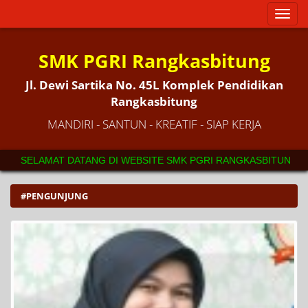
Toggl
naviga
SMK PGRI Rangkasbitung
Jl. Dewi Sartika No. 45L Komplek Pendidikan
Rangkasbitung
MANDIRI - SANTUN - KREATIF - SIAP KERJA
SELAMAT DATANG DI WEBSITE SMK PGRI RANGKASBITUNG. SE
#PENGUNJUNG