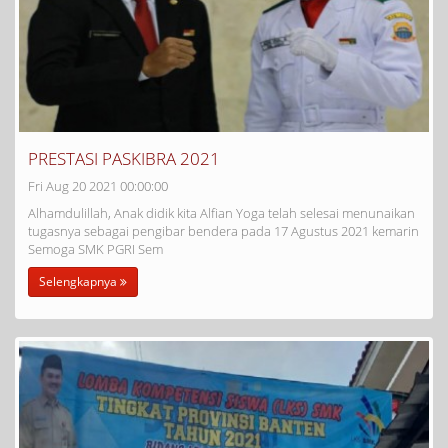
PRESTASI PASKIBRA 2021
Fri Aug 20 2021 00:00:00
Alhamdulillah, Anak didik kita Alfian Yoga telah selesai menunaikan
tugasnya sebagai pengibar bendera pada 17 Agustus 2021 kemarin
Semoga SMK PGRI Sem
Selengkapnya