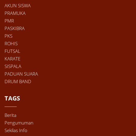
AKUN SISWA
PRAMUKA
PMR
PASKIBRA
PKS
ROHIS
FUTSAL
KARATE
SISPALA
PADUAN SUARA
DRUM BAND
TAGS
Berita
Pengumuman
Sekilas Info