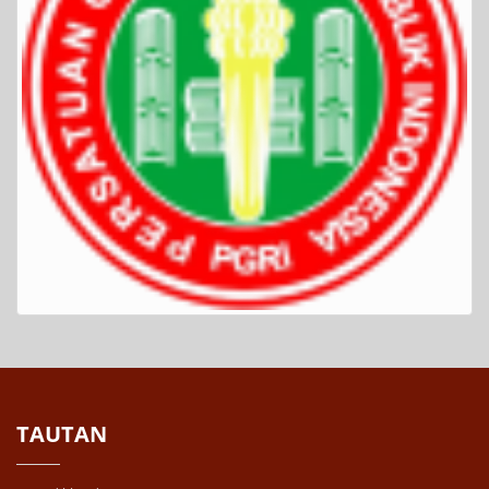
TAUTAN