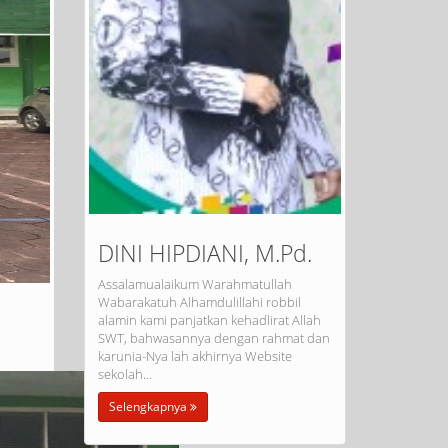
DINI HIPDIANI, M.Pd.
Assalamualaikum Warahmatullah
Wabarakatuh Alhamdulillahi robbil
alamin kami panjatkan kehadlirat Allah
SWT, bahwasannya dengan rahmat dan
karunia-Nya lah akhirnya Website
sekolah…
Selengkapnya