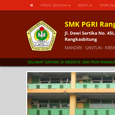
PROFIL SEKOLAH
BERITA
SPMB 20
SMK PGRI Ran
Jl. Dewi Sartika No. 4
Rangkasbitung
MANDIRI - SANTUN - KREAT
SELAMAT DATANG DI WEBSITE SMK PGRI RANGKASBITUN