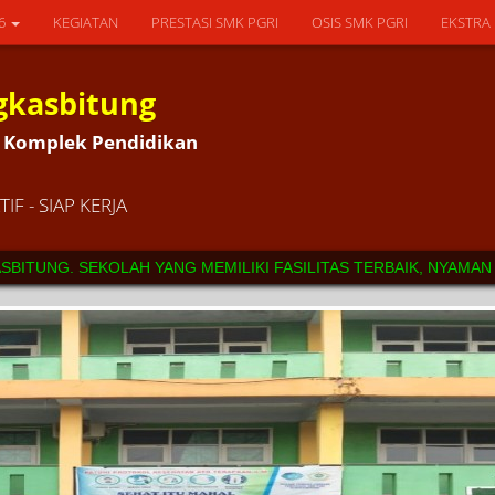
26
KEGIATAN
PRESTASI SMK PGRI
OSIS SMK PGRI
EKSTRA
gkasbitung
5L Komplek Pendidikan
IF - SIAP KERJA
G. SEKOLAH YANG MEMILIKI FASILITAS TERBAIK, NYAMAN SERTA 