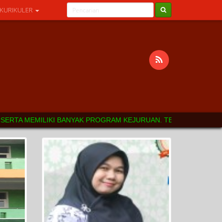
 KURIKULER
MEMILIKI BANYAK PROGRAM KEJURUAN. TERIMAKASIH ATAS KUNJUN