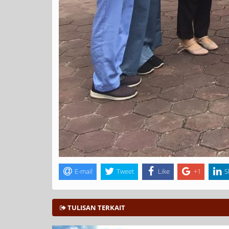
E-mail
Tweet
Like
+1
S
TULISAN TERKAIT