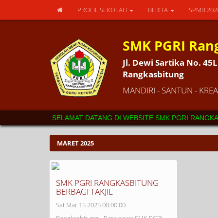
PROFIL SEKOLAH
BERITA
SPMB 20
SMK PGRI Ran
Jl. Dewi Sartika No. 4
Rangkasbitung
MANDIRI - SANTUN - KREAT
SELAMAT DATANG DI WEBSITE SMK PGRI RANGKASB
MARET 2025
SMK PGRI RANGKASBITUNG
BERBAGI TAKJIL
Sat Mar 15 2025 00:00:00