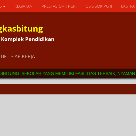
26
KEGIATAN
PRESTASI SMK PGRI
OSIS SMK PGRI
EKSTRA
gkasbitung
5L Komplek Pendidikan
IF - SIAP KERJA
ITUNG. SEKOLAH YANG MEMILIKI FASILITAS TERBAIK, NYAMAN S