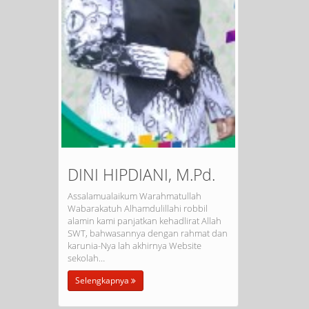
DINI HIPDIANI, M.Pd.
Assalamualaikum Warahmatullah
Wabarakatuh Alhamdulillahi robbil
alamin kami panjatkan kehadlirat Allah
SWT, bahwasannya dengan rahmat dan
karunia-Nya lah akhirnya Website
sekolah…
Selengkapnya