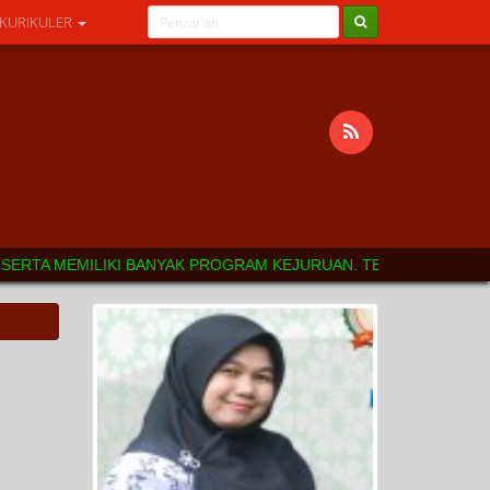
 KURIKULER
ERTA MEMILIKI BANYAK PROGRAM KEJURUAN. TERIMAKASIH ATAS K