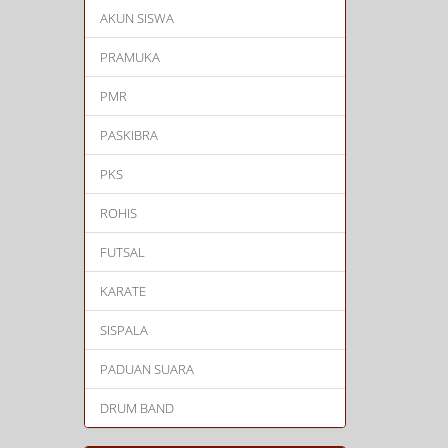
AKUN SISWA
PRAMUKA
PMR
PASKIBRA
PKS
ROHIS
FUTSAL
KARATE
SISPALA
PADUAN SUARA
DRUM BAND