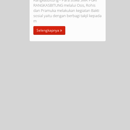
Rangkasbitung-- Para siswa SMK PGRI
RANGKASBITUNG melalui Osis, Rohis
dan Pramuka melakukan kegiatan Bakti
sosial yaitu dengan berbagi takjil kepada
m
Selengkapnya