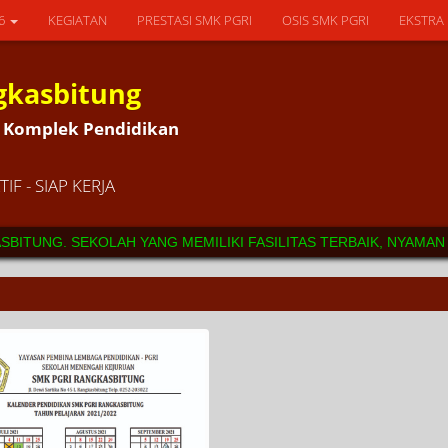
26
KEGIATAN
PRESTASI SMK PGRI
OSIS SMK PGRI
EKSTRA
gkasbitung
5L Komplek Pendidikan
IF - SIAP KERJA
ITUNG. SEKOLAH YANG MEMILIKI FASILITAS TERBAIK, NYAMAN S