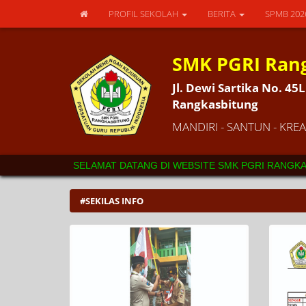
PROFIL SEKOLAH
BERITA
SPMB 20
SMK PGRI Ran
Jl. Dewi Sartika No. 4
Rangkasbitung
MANDIRI - SANTUN - KREAT
SELAMAT DATANG DI WEBSITE SMK PGRI RANGKASB
#SEKILAS INFO