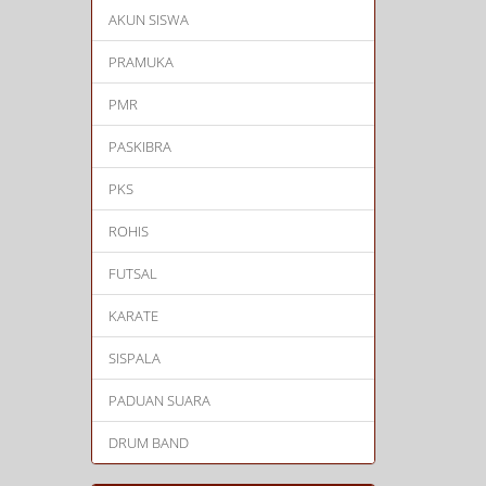
AKUN SISWA
PRAMUKA
PMR
PASKIBRA
PKS
ROHIS
FUTSAL
KARATE
SISPALA
PADUAN SUARA
DRUM BAND