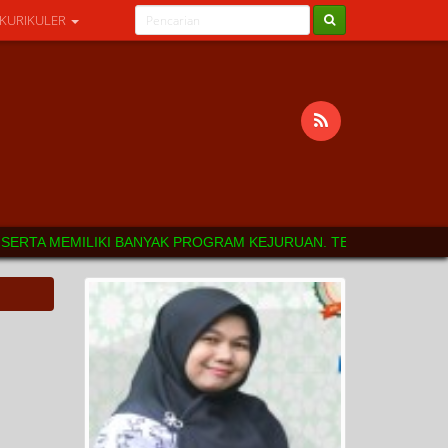
 KURIKULER
ERTA MEMILIKI BANYAK PROGRAM KEJURUAN. TERIMAKASIH ATAS K