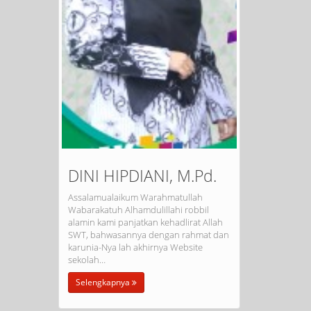
DINI HIPDIANI, M.Pd.
Assalamualaikum Warahmatullah
Wabarakatuh Alhamdulillahi robbil
alamin kami panjatkan kehadlirat Allah
SWT, bahwasannya dengan rahmat dan
karunia-Nya lah akhirnya Website
sekolah…
Selengkapnya