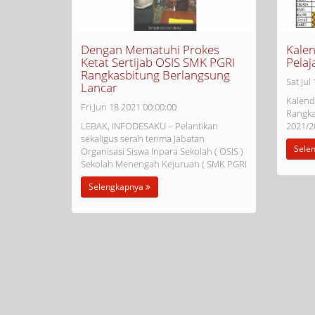
Dengan Mematuhi Prokes
Kale
Ketat Sertijab OSIS SMK PGRI
Pela
Rangkasbitung Berlangsung
Sat Jul
Lancar
Kalend
Fri Jun 18 2021 00:00:00
Rangka
LEBAK, INFODESAKU – Pelantikan
2021/2
sekaligus serah terima Jabatan
Sele
Organisasi Siswa Inpara Sekolah ( OSIS )
Sekolah Menengah Kejuruan ( SMK PGRI
Selengkapnya