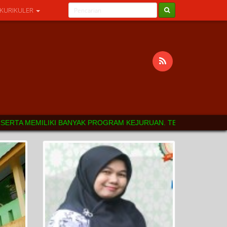
 KURIKULER
IKI BANYAK PROGRAM KEJURUAN. TERIMAKASIH ATAS KUNJUNGANYA