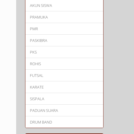
AKUN SISWA
PRAMUKA
PMR
PASKIBRA
PKS
ROHIS
FUTSAL
KARATE
SISPALA
PADUAN SUARA
DRUM BAND