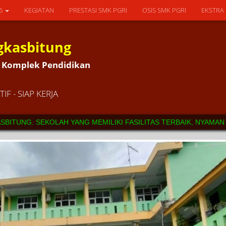
26
KEGIATAN
PRESTASI SMK PGRI
OSIS SMK PGRI
EKSTRA
gkasbitung
5L Komplek Pendidikan
IF - SIAP KERJA
KOLAH YANG MEMILIKI FASILITAS TERBAIK, NYAMAN SERTA MEMIL