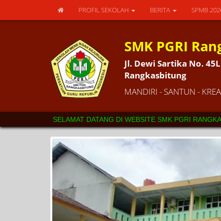
PROFIL SEKOLAH
BERITA
SPMB 20
SMK PGRI Ran
Jl. Dewi Sartika No. 4
Rangkasbitung
MANDIRI - SANTUN - KREAT
SELAMAT DATANG DI WEBSITE SMK PGRI RANGKASBITUNG. SE