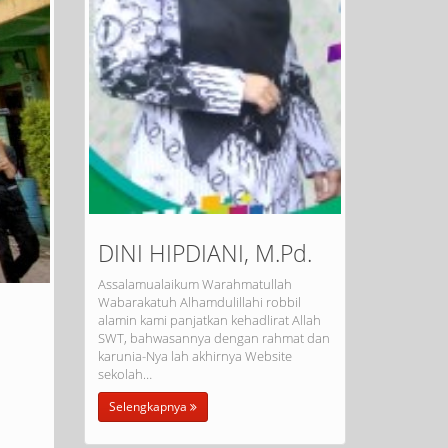
DINI HIPDIANI, M.Pd.
Assalamualaikum Warahmatullah
Wabarakatuh Alhamdulillahi robbil
alamin kami panjatkan kehadlirat Allah
SWT, bahwasannya dengan rahmat dan
karunia-Nya lah akhirnya Website
sekolah…
Selengkapnya