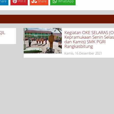
hare
Pin it
Share
WhatsApp
JIL
Kegiatan OKE SELARAS (O
Kepramukaan Senin Sela
dan Kamis) SMK PGRI
Rangkasbitung
Kamis, 16 Desember 2021