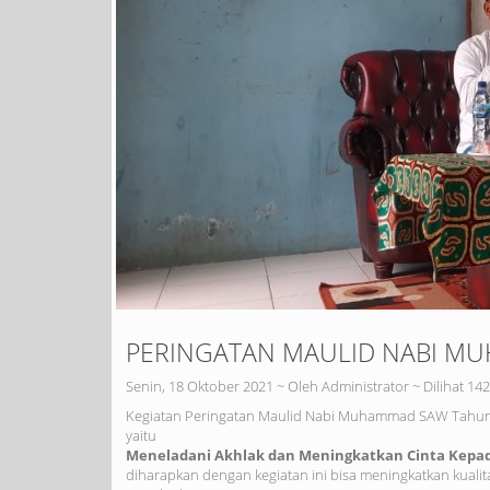
PERINGATAN MAULID NABI M
Senin, 18 Oktober 2021 ~ Oleh Administrator ~ Dilihat 142
Kegiatan Peringatan Maulid Nabi Muhammad SAW Tahun 
yaitu
Meneladani Akhlak dan Meningkatkan Cinta Kepa
diharapkan dengan kegiatan ini bisa meningkatkan kualit