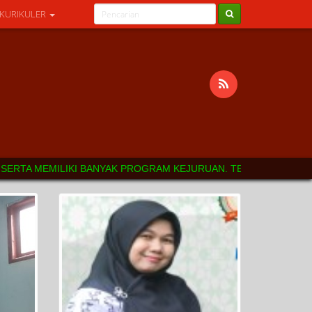
 KURIKULER
ILIKI BANYAK PROGRAM KEJURUAN. TERIMAKASIH ATAS KUNJUNGAN