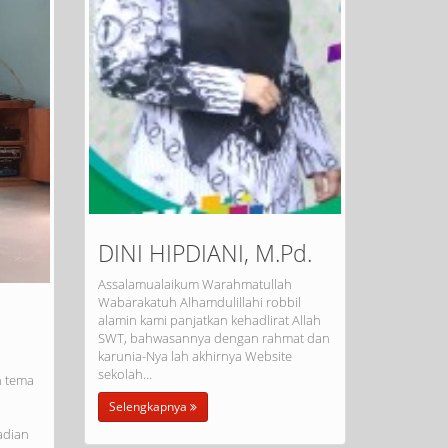
DINI HIPDIANI, M.Pd.
Assalamualaikum Warahmatullah
Wabarakatuh Alhamdulillahi robbil
alamin kami panjatkan kehadlirat Allah
SWT, bahwasannya dengan rahmat dan
karunia-Nya lah akhirnya Website
sekolah…
n tema
Selengkapnya
adian