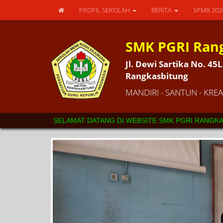
PROFIL SEKOLAH
BERITA
SPMB 20
SMK PGRI Ran
Jl. Dewi Sartika No. 4
Rangkasbitung
MANDIRI - SANTUN - KREAT
SELAMAT DATANG DI WEBSITE SMK PGRI RANGKASBITUNG. 