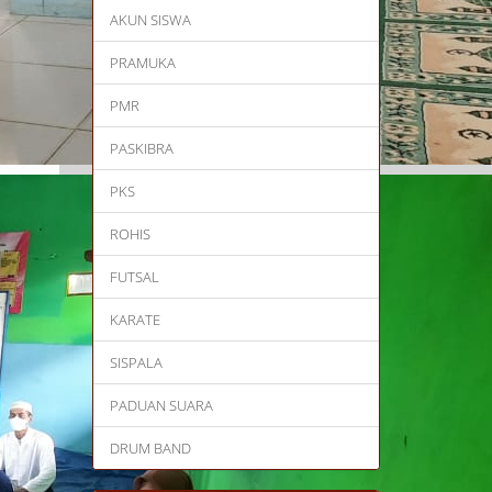
AKUN SISWA
PRAMUKA
PMR
PASKIBRA
PKS
ROHIS
FUTSAL
KARATE
SISPALA
PADUAN SUARA
DRUM BAND