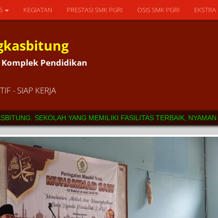
26
KEGIATAN
PRESTASI SMK PGRI
OSIS SMK PGRI
EKSTRA
gkasbitung
5L Komplek Pendidikan
IF - SIAP KERJA
SEKOLAH YANG MEMILIKI FASILITAS TERBAIK, NYAMAN SERTA MEM