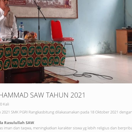
UHAMMAD SAW TAHUN 2021
0 Kali
2021 SMK PGRI Rangkasbitung dilakasanakan pada 18 Oktober 2021 denga
da Rasulullah SAW
.
as iman dan taqwa, meningkatkan karakter siswa yg lebih religius dan berprib