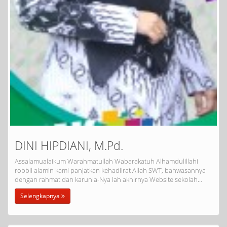
DINI HIPDIANI, M.Pd.
Assalamualaikum Warahmatullah Wabarakatuh Alhamdulillahi
robbil alamin kami panjatkan kehadlirat Allah SWT, bahwasannya
dengan rahmat dan karunia-Nya lah akhirnya Website sekolah…
Selengkapnya